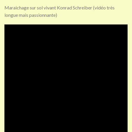
Maraichage sur sol vivant Konrad Schreiber (vidéo très
longue mais passionnante)